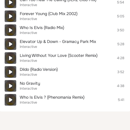
5:54
Interactive
Forever Young (Club Mix 2002)
5:05
Interactive
Who Is Elvis (Radio Mix)
3:50
Interactive
Elevator Up & Down - Gramacy Park Mix
5:28
Interactive
Living Without Your Love (Scooter Remix)
4:28
Interactive
Dildo (Radio Version)
3:52
Interactive
No Gravity
4:38
Interactive
Who Is Elvis ? (Phenomania Remix)
5:41
Interactive