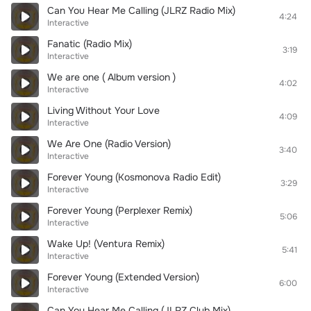
Can You Hear Me Calling (JLRZ Radio Mix)
4:24
Interactive
Fanatic (Radio Mix)
3:19
Interactive
We are one ( Album version )
4:02
Interactive
Living Without Your Love
4:09
Interactive
We Are One (Radio Version)
3:40
Interactive
Forever Young (Kosmonova Radio Edit)
3:29
Interactive
Forever Young (Perplexer Remix)
5:06
Interactive
Wake Up! (Ventura Remix)
5:41
Interactive
Forever Young (Extended Version)
6:00
Interactive
Can You Hear Me Calling (JLRZ Club Mix)