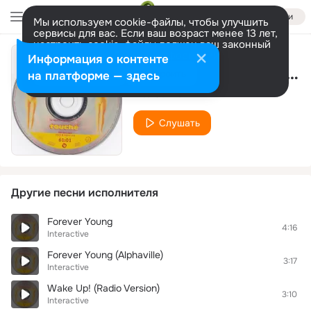
Войти
Мы используем cookie-файлы, чтобы улучшить
сервисы для вас. Если ваш возраст менее 13 лет,
настроить cookie-файлы должен ваш законный
представитель.
Больше информации
Информация о контенте
Tell Me When (Extended Version)
Разрешить все
Настроить
на платформе — здесь
Interactive
Слушать
Другие песни исполнителя
Forever Young
4:16
Interactive
Forever Young (Alphaville)
3:17
Interactive
Wake Up! (Radio Version)
3:10
Interactive