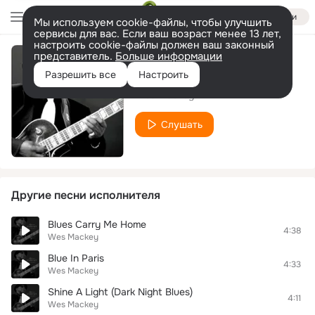
Войти
Мы используем cookie-файлы, чтобы улучшить
сервисы для вас. Если ваш возраст менее 13 лет,
настроить cookie-файлы должен ваш законный
представитель.
Больше информации
Ganges Blues
Разрешить все
Настроить
Wes Mackey
Слушать
Другие песни исполнителя
Blues Carry Me Home
4:38
Wes Mackey
Blue In Paris
4:33
Wes Mackey
Shine A Light (Dark Night Blues)
4:11
Wes Mackey