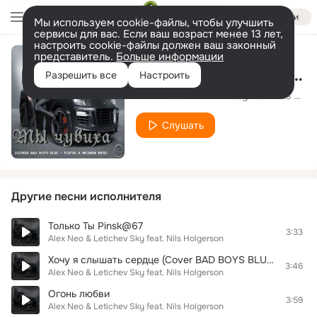
Войти
Мы используем cookie-файлы, чтобы улучшить
сервисы для вас. Если ваш возраст менее 13 лет,
настроить cookie-файлы должен ваш законный
представитель.
Больше информации
Огонь любви (Rework 2014)
Разрешить все
Настроить
Alex Neo & Letichev Sky feat. Nils Holgerson
Слушать
Другие песни исполнителя
Только Ты Pinsk@67
3:33
Alex Neo & Letichev Sky feat. Nils Holgerson
Хочу я слышать сердце (Cover BAD BOYS BLUE- i Wanna Hear Your Heartbeat)
3:46
Alex Neo & Letichev Sky feat. Nils Holgerson
Огонь любви
3:59
Alex Neo & Letichev Sky feat. Nils Holgerson