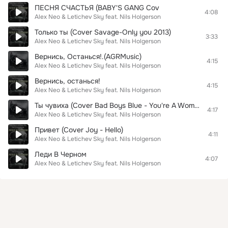
ПЕСНЯ СЧАСТЬЯ (BABY'S GANG Cov
4:08
Alex Neo & Letichev Sky feat. Nils Holgerson
Только ты (Cover Savage-Only you 2013)
3:33
Alex Neo & Letichev Sky feat. Nils Holgerson
Вернись, Останься!.(AGRMusic)
4:15
Alex Neo & Letichev Sky feat. Nils Holgerson
Вернись, останься!
4:15
Alex Neo & Letichev Sky feat. Nils Holgerson
Ты чувиха (Cover Bad Boys Blue - You're A Woman 2015)
4:17
Alex Neo & Letichev Sky feat. Nils Holgerson
Привет (Cover Joy - Hello)
4:11
Alex Neo & Letichev Sky feat. Nils Holgerson
Леди В Черном
4:07
Alex Neo & Letichev Sky feat. Nils Holgerson