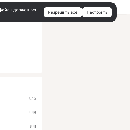
Войти
e-файлы должен ваш
Разрешить все
Настроить
Правая
колонка
3:20
4:46
5:41