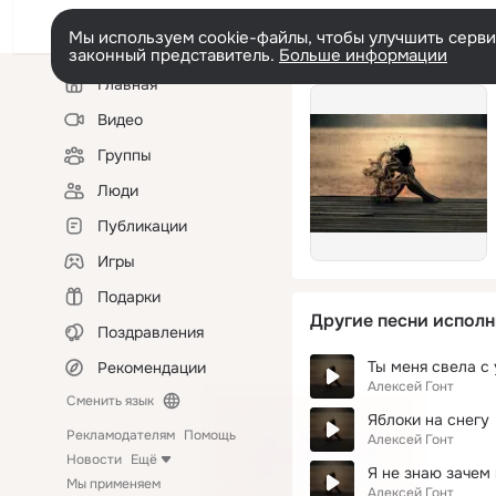
Мы используем cookie-файлы, чтобы улучшить сервис
законный представитель.
Больше информации
Левая
Главная
колонка
Видео
Группы
Люди
Публикации
Игры
Подарки
Другие песни исполн
Поздравления
Ты меня свела с
Рекомендации
Алексей Гонт
Сменить язык
Яблоки на снегу
Рекламодателям
Помощь
Алексей Гонт
Новости
Ещё
Я не знаю зачем
Мы применяем
Алексей Гонт