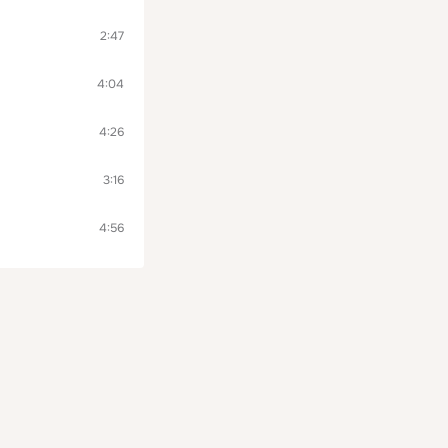
2:47
4:04
4:26
3:16
4:56