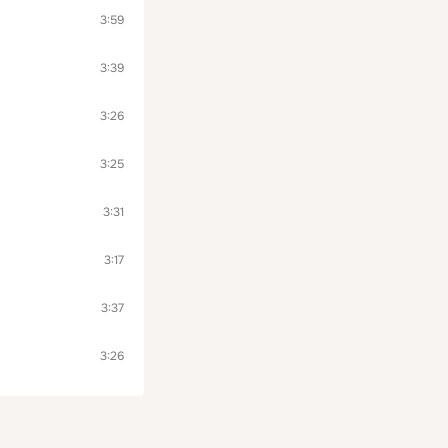
3:59
3:39
3:26
3:25
3:31
3:17
3:37
3:26