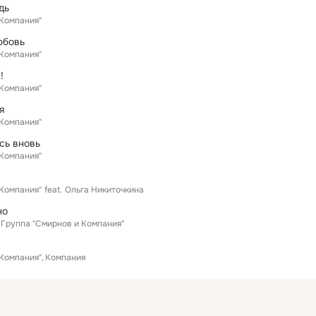
дь
 Компания"
юбовь
 Компания"
!
 Компания"
я
 Компания"
сь вновь
 Компания"
 Компания"
feat.
Ольга Никиточкина
но
Группа "Смирнов и Компания"
 Компания"
Компания