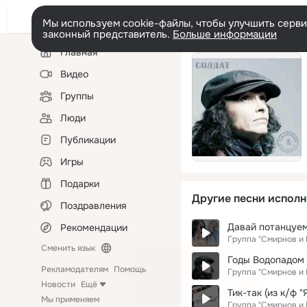
Мы используем cookie-файлы, чтобы улучшить сервис
законный представитель.
Больше информации
Левая
Главная
колонка
Видео
Группы
Люди
Публикации
Игры
Подарки
Другие песни исполн
Поздравления
Давай потанцуем
Рекомендации
Группа "Смирнов и
Сменить язык
Годы Водопадом
Рекламодателям
Помощь
Группа "Смирнов и
Новости
Ещё
Тик-так (из к/ф "
Мы применяем
Группа "Смирнов и