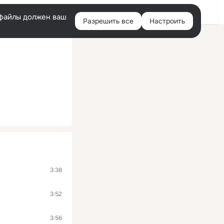
Войти
e-файлы должен ваш
Разрешить все
Настроить
Правая
колонка
3:38
3:52
3:56