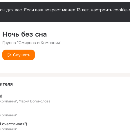
ы для вас. Если ваш возраст менее 13 лет, настроить cooki
Ночь без сна
Группа "Смирнов и Компания"
Слушать
ителя
!
 Компания"
Мария Богомолова
 Компания"
Я счастливая")
 Компания"