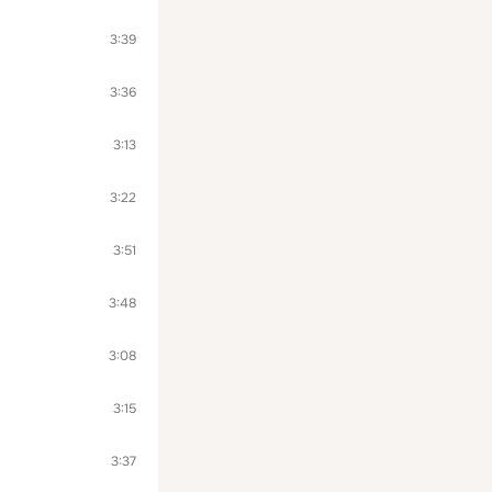
3:39
3:36
3:13
3:22
3:51
3:48
3:08
3:15
3:37