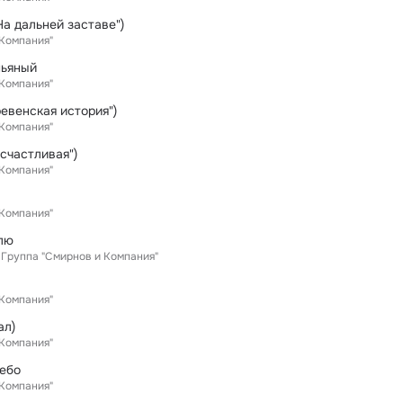
На дальней заставе")
 Компания"
пьяный
 Компания"
ревенская история")
 Компания"
 счастливая")
 Компания"
 Компания"
лю
Группа "Смирнов и Компания"
 Компания"
ал)
 Компания"
небо
 Компания"