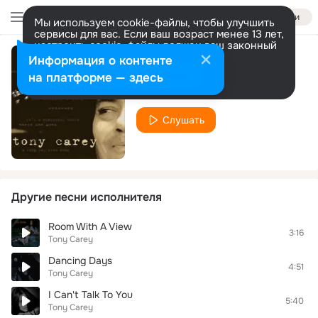
Войти
Мы используем cookie-файлы, чтобы улучшить
сервисы для вас. Если ваш возраст менее 13 лет,
настроить cookie-файлы должен ваш законный
представитель.
Больше информации
Информация о контенте
Разрешить все
Настроить
на платформе — здесь
Laugh at Me
Слушать
Другие песни исполнителя
Room With A View
3:16
Tony Carey
Dancing Days
4:51
Tony Carey
I Can't Talk To You
5:40
Tony Carey