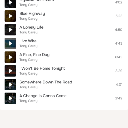
4:02
Tony Carey
Blue Highway
5:23
Tony Carey
A Lonely Life
4:50
Tony Carey
Live Wire
4:43
Tony Carey
A Fine, Fine Day
6:43
Tony Carey
I Won't Be Home Tonight
3:29
Tony Carey
Somewhere Down The Road
4:01
Tony Carey
A Change Is Gonna Come
3:49
Tony Carey