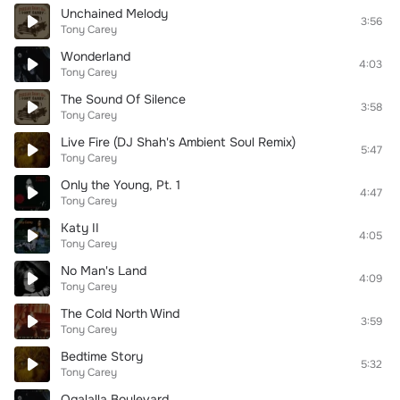
Unchained Melody
3:56
Tony Carey
Wonderland
4:03
Tony Carey
The Sound Of Silence
3:58
Tony Carey
Live Fire (DJ Shah's Ambient Soul Remix)
5:47
Tony Carey
Only the Young, Pt. 1
4:47
Tony Carey
Katy II
4:05
Tony Carey
No Man's Land
4:09
Tony Carey
The Cold North Wind
3:59
Tony Carey
Bedtime Story
5:32
Tony Carey
Ogalalla Boulevard