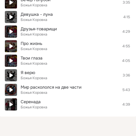
3:35
Божья Коровка
Девушка - луна
4:15
Божья Коровка
Друзья-товарищи
4:29
Божья Коровка
Про жизнь
4:55
Божья Коровка
Твои глаза
4:05
Божья Коровка
Я верю
3:36
Божья Коровка
Мир раскололся на две части
5:43
Божья Коровка
Серенада
4:39
Божья Коровка