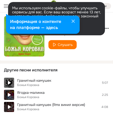
Войти
Мы используем cookie-файлы, чтобы улучшить
сервисы для вас. Если ваш возраст менее 13 лет,
настроить cookie-файлы должен ваш законный
представитель.
Больше информации
Информация о контенте
СЛМ (быстрый вариант) Самая любимая моя
Разрешить все
Настроить
на платформе — здесь
Божья Коровка
Слушать
Другие песни исполнителя
Гранитный камушек
5:07
Божья Коровка
Ягодка-малинка
2:25
Божья Коровка
Гранитный камушек (Rmx винил версия)
4:08
Божья Коровка