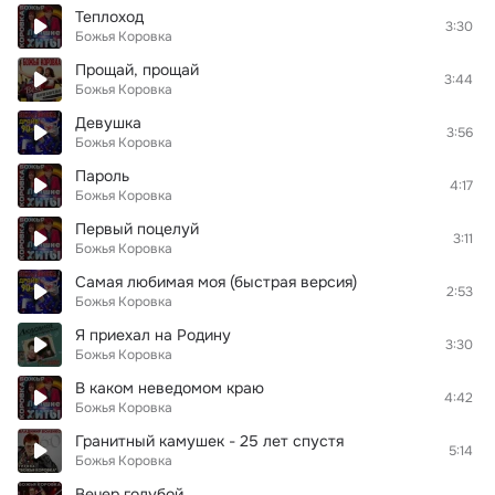
Теплоход
3:30
Божья Коровка
Прощай, прощай
3:44
Божья Коровка
Девушка
3:56
Божья Коровка
Пароль
4:17
Божья Коровка
Первый поцелуй
3:11
Божья Коровка
Самая любимая моя (быстрая версия)
2:53
Божья Коровка
Я приехал на Родину
3:30
Божья Коровка
В каком неведомом краю
4:42
Божья Коровка
Гранитный камушек - 25 лет спустя
5:14
Божья Коровка
Вечер голубой