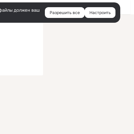
Войти
e-файлы должен ваш
Разрешить все
Настроить
Правая
колонка