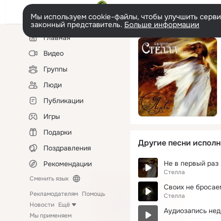
Мы используем cookie-файлы, чтобы улучшить сервис
законный представитель.
Больше информации
Левая
Главная
колонка
Видео
Группы
Люди
Публикации
Игры
Подарки
Другие песни исполн
Поздравления
Не в первый раз
Рекомендации
Стелла
Сменить язык
Своих не бросае
Рекламодателям
Помощь
Стелла
Новости
Ещё
Аудиозапись нед
Мы применяем