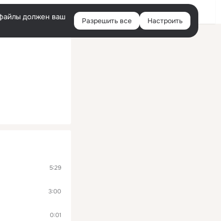
Войти
e-файлы должен ваш
Разрешить все
Настроить
Правая
колонка
5:29
3:00
0:01