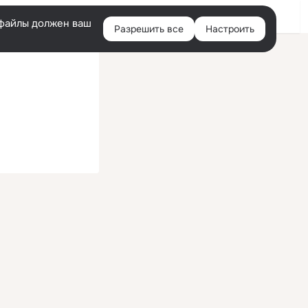
Войти
e-файлы должен ваш
Разрешить все
Настроить
Правая
колонка