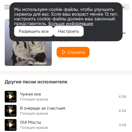
Войти
Мы используем cookie-файлы, чтобы улучшить
сервисы для вас. Если ваш возраст менее 13 лет,
настроить cookie-файлы должен ваш законный
представитель.
Больше информации
В очереди за счастьем
Разрешить все
Настроить
Фрида и Полиция Нравов
Слушать
Другие песни исполнителя
Чужая она
4:08
Полиция нравов
В очереди за счастьем
4:34
Полиция нравов
014 Мосты
3:46
Полиция нравов