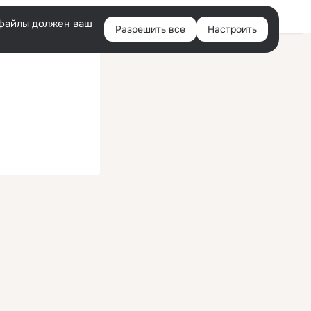
Войти
e-файлы должен ваш
Разрешить все
Настроить
Правая
колонка