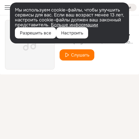
Войти
Мы используем cookie-файлы, чтобы улучшить
сервисы для вас. Если ваш возраст менее 13 лет,
настроить cookie-файлы должен ваш законный
представитель.
Больше информации
Things Ain't Like They Used To Be
Разрешить все
Настроить
Niacin (Billy Sheehan, John Novello, Dennis Chambers)
Слушать