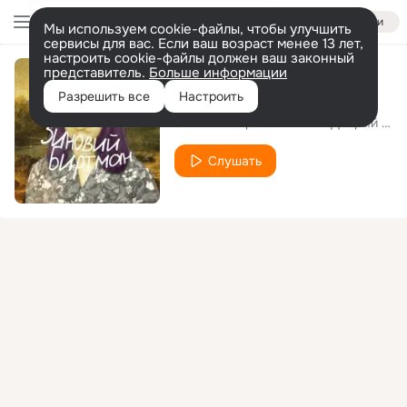
Войти
Мы используем cookie-файлы, чтобы улучшить
сервисы для вас. Если ваш возраст менее 13 лет,
настроить cookie-файлы должен ваш законный
представитель.
Больше информации
Чак Норрис
Разрешить все
Настроить
Зиновий Биртман и ВИА "Добрый вечер"
Слушать