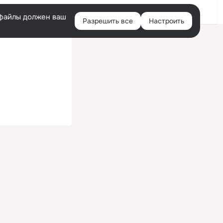
Войти
e-файлы должен ваш
Разрешить все
Настроить
Правая
колонка