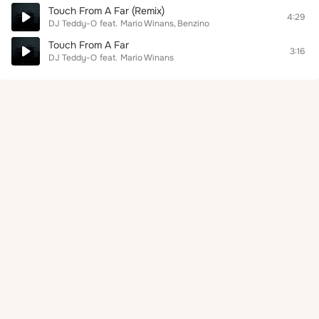
Touch From A Far (Remix)
4:29
DJ Teddy-O
feat.
Mario Winans
Benzino
Touch From A Far
3:16
DJ Teddy-O
feat.
Mario Winans