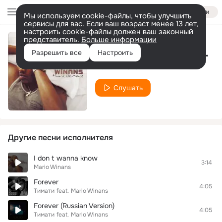
Войти
Мы используем cookie-файлы, чтобы улучшить
сервисы для вас. Если ваш возраст менее 13 лет,
настроить cookie-файлы должен ваш законный
представитель.
Больше информации
I Don't Wanna Know (Bentley Grey Remix)
Разрешить все
Настроить
Mario Winans
Слушать
Другие песни исполнителя
I don t wanna know
3:14
Mario Winans
Forever
4:05
Тимати
feat.
Mario Winans
Forever (Russian Version)
4:05
Тимати
feat.
Mario Winans