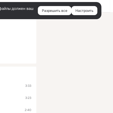
Войти
e-файлы должен ваш
Разрешить все
Настроить
Правая
колонка
3:33
3:23
2:40