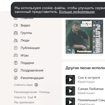
Мы используем cookie-файлы, чтобы улучшить сервис
законный представитель.
Больше информации
Левая
Главная
колонка
Видео
Группы
Люди
Публикации
Игры
Подарки
Другие песни исполн
Поздравления
Сон в остроге
Рекомендации
Юрий Кацап
Сменить язык
Самая Любимая
Рекламодателям
Помощь
Юрий Кацап
Новости
Ещё
Похмельный Син
Мы применяем
Юрий Кацап