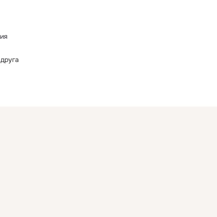
ия
 друга