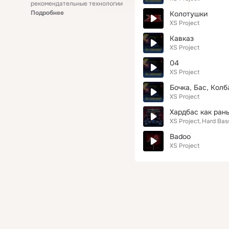
рекомендательные технологии
Подробнее
Колотушки
XS Project
Кавказ
XS Project
04
XS Project
Бочка, Бас, Кол
XS Project
Хардбас как ран
XS Project
Hard Bas
Badoo
XS Project