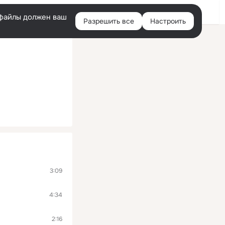
Войти
e-файлы должен ваш
Разрешить все
Настроить
Правая
колонка
3:09
4:34
2:16