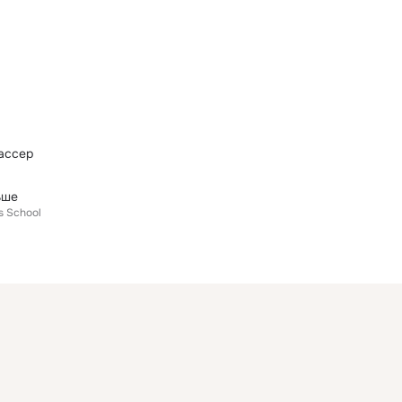
бассер
ьше
s School