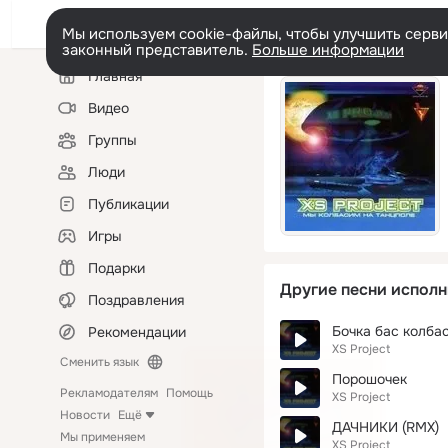
Мы используем cookie-файлы, чтобы улучшить сервис
законный представитель.
Больше информации
Левая
Главная
колонка
Видео
Группы
Люди
Публикации
Игры
Подарки
Другие песни исполн
Поздравления
Бочка бас колба
Рекомендации
XS Project
Сменить язык
Порошочек
Рекламодателям
Помощь
XS Project
Новости
Ещё
ДАЧНИКИ (RMX)
Мы применяем
XS Project