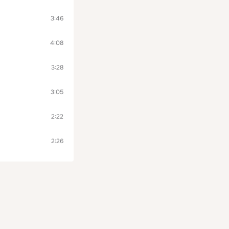
3:46
4:08
3:28
3:05
2:22
2:26