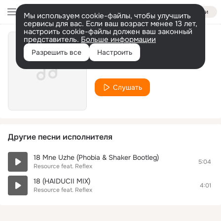
Войти
Мы используем cookie-файлы, чтобы улучшить
сервисы для вас. Если ваш возраст менее 13 лет,
настроить cookie-файлы должен ваш законный
представитель.
Больше информации
18 (Haiducii Remix)
Разрешить все
Настроить
Resource feat. Reflex
Слушать
Другие песни исполнителя
18 Mne Uzhe (Phobia & Shaker Bootleg)
5:04
Resource feat. Reflex
18 (HAIDUCII MIX)
4:01
Resource feat. Reflex