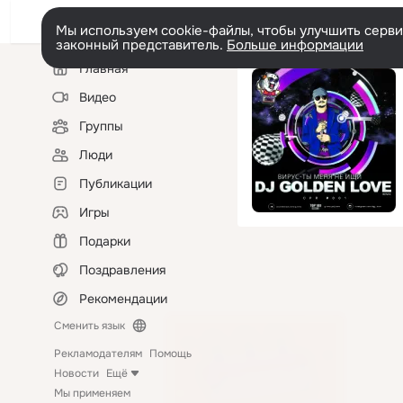
Мы используем cookie-файлы, чтобы улучшить сервис
законный представитель.
Больше информации
Левая
Главная
колонка
Видео
Группы
Люди
Публикации
Игры
Подарки
Поздравления
Рекомендации
Сменить язык
Рекламодателям
Помощь
Новости
Ещё
Мы применяем