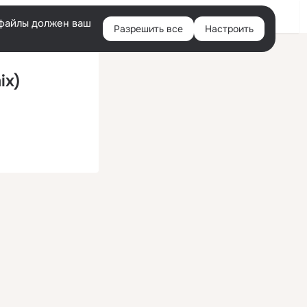
Войти
e-файлы должен ваш
Разрешить все
Настроить
Правая
колонка
ix)