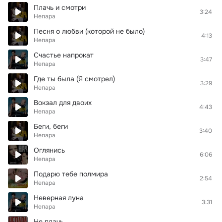
Плачь и смотри
3:24
Непара
Песня о любви (которой не было)
4:13
Непара
Счастье напрокат
3:47
Непара
Где ты была (Я смотрел)
3:29
Непара
Вокзал для двоих
4:43
Непара
Беги, беги
3:40
Непара
Оглянись
6:06
Непара
Подарю тебе полмира
2:54
Непара
Неверная луна
3:31
Непара
Не плачь