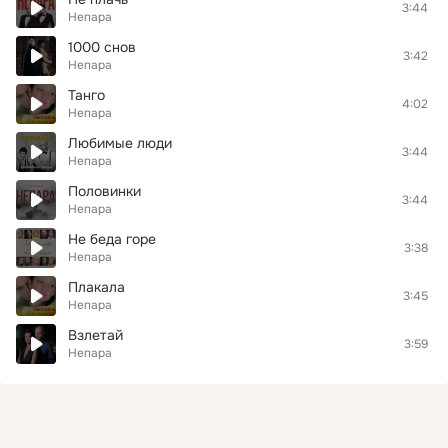
3:44
Непара
1000 снов
3:42
Непара
Танго
4:02
Непара
Любимые люди
3:44
Непара
Половинки
3:44
Непара
Не беда горе
3:38
Непара
Плакала
3:45
Непара
Взлетай
3:59
Непара