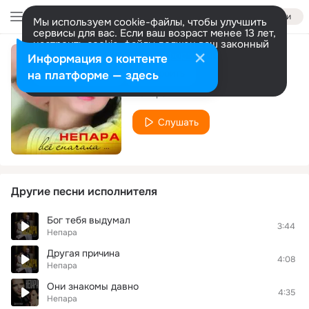
Войти
Мы используем cookie-файлы, чтобы улучшить
сервисы для вас. Если ваш возраст менее 13 лет,
настроить cookie-файлы должен ваш законный
представитель.
Больше информации
Информация о контенте
Вздох-взгляд
Разрешить все
Настроить
на платформе — здесь
Непара
Слушать
Другие песни исполнителя
Бог тебя выдумал
3:44
Непара
Другая причина
4:08
Непара
Они знакомы давно
4:35
Непара