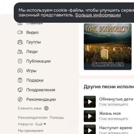
Мы используем cookie-файлы, чтобы улучшить сервис
законный представитель.
Больше информации
Левая
Главная
колонка
Видео
Группы
Люди
Публикации
Игры
Подарки
Другие песни исполн
Поздравления
Обманутые дети
Рекомендации
Глас вопиющего
Сменить язык
Жизнь моя
Рекламодателям
Помощь
Глас вопиющего
Новости
Ещё
Наступит время
Мы применяем
Глас вопиющего