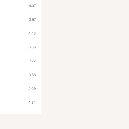
4:37
3:57
4:43
6:06
7:22
3:58
4:09
4:34