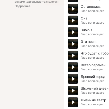
рекомендательные технологии
Подробнее
Остановись,
Глас вопиющего
Она
Глас вопиющего
Знаю я
Глас вопиющего
Это песня
Глас вопиющего
Что будет с тобо
Глас вопиющего
Ветер перемен
Глас вопиющего
Древний город
Глас вопиющего
Школьный дневн
Глас вопиющего
Жизнь не театр
Глас вопиющего