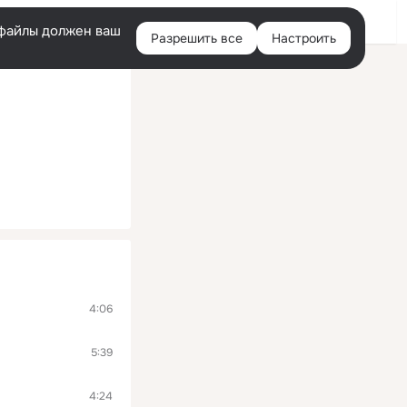
Войти
e-файлы должен ваш
Разрешить все
Настроить
Правая
колонка
4:06
5:39
4:24