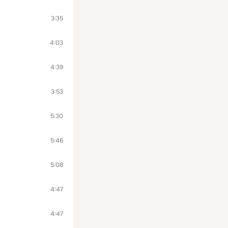
3:35
4:03
4:39
3:53
5:30
5:46
5:08
4:47
4:47