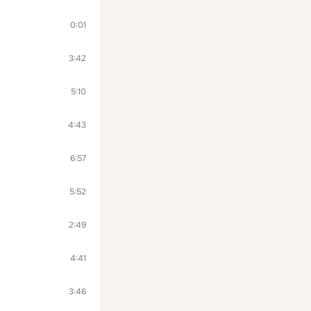
0:01
3:42
5:10
4:43
6:57
5:52
2:49
4:41
3:46