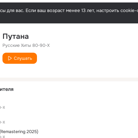
ы для вас. Если ваш возраст менее 13 лет, настроить cooki
Путана
Русские Хиты 80-90-Х
Слушать
ителя
0-Х
0-Х
(Remastering 2025)
0-Х