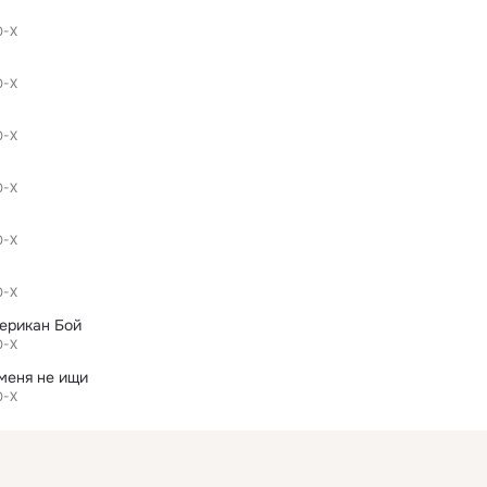
0-Х
0-Х
0-Х
0-Х
0-Х
0-Х
ерикан Бой
0-Х
 меня не ищи
0-Х