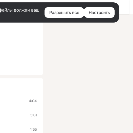
Войти
e-файлы должен ваш
Разрешить все
Настроить
Правая
колонка
4:04
5:01
4:55