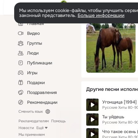
Мы используем cookie-файлы, чтобы улучшить сервис
законный представитель.
Больше информации
Левая
Главная
колонка
Видео
Группы
Люди
Публикации
Игры
Подарки
Другие песни исполн
Поздравления
Угонщица [1994]
Рекомендации
Русские Хиты 80-9
Сменить язык
Ты уйдешь
Рекламодателям
Помощь
Русские Хиты 80-9
Новости
Ещё
Что такое осень 
Мы применяем
Русские Хиты 80-9