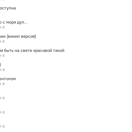
оступна
 с моря дул...
0-Х
ек (винил версия)
0-Х
зя быть на свете красивой такой
0-Х
)
0-Х
ентолом
0-Х
0-Х
0-Х
0-Х