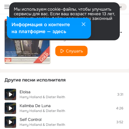
Войти
Мы используем cookie-файлы, чтобы улучшить
сервисы для вас. Если ваш возраст менее 13 лет,
настроить cookie-файлы должен ваш законный
представитель.
Больше информации
Информация о контенте
I Just Called To Say I Love You
Разрешить все
Настроить
на платформе — здесь
Harry Holland & Dieter Reith
Слушать
Другие песни исполнителя
Eloisa
3:31
Harry Holland & Dieter Reith
Kalimba De Luna
4:26
Harry Holland & Dieter Reith
Self Control
3:52
Harry Holland & Dieter Reith