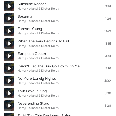
Sunshine Reggae
3:41
Harry Holland & Dieter Reith
Susanna
4:26
Harry Holland & Dieter Reith
Forever Young
3:49
Harry Holland & Dieter Reith
When The Rain Beginns To Fall
3:51
Harry Holland & Dieter Reith
European Queen
3:41
Harry Holland & Dieter Reith
I Won't Let The Sun Go Down On Me
3:16
Harry Holland & Dieter Reith
No More Lonely Nights
4:02
Harry Holland & Dieter Reith
Your Love Is King
3:38
Harry Holland & Dieter Reith
Neverending Story
3:28
Harry Holland & Dieter Reith
To All The Girls I've Loved Before