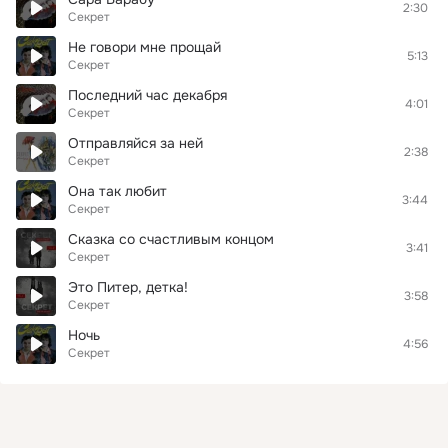
2:30
Секрет
Не говори мне прощай
5:13
Секрет
Последний час декабря
4:01
Секрет
Отправляйся за ней
2:38
Секрет
Она так любит
3:44
Секрет
Сказка со счастливым концом
3:41
Секрет
Это Питер, детка!
3:58
Секрет
Ночь
4:56
Секрет