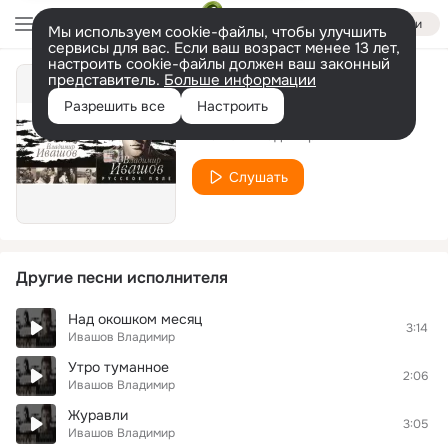
Войти
Мы используем cookie-файлы, чтобы улучшить
сервисы для вас. Если ваш возраст менее 13 лет,
настроить cookie-файлы должен ваш законный
представитель.
Больше информации
Не то во сне
Разрешить все
Настроить
Ивашов Владимир
Слушать
Другие песни исполнителя
Над окошком месяц
3:14
Ивашов Владимир
Утро туманное
2:06
Ивашов Владимир
Журавли
3:05
Ивашов Владимир