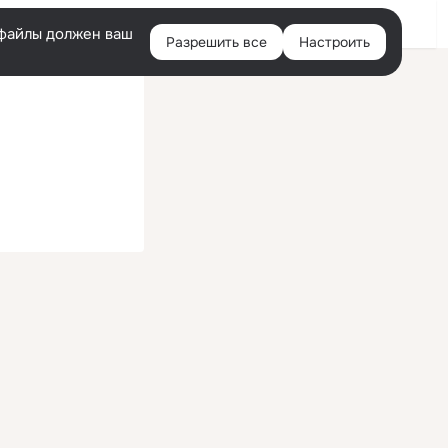
Войти
e-файлы должен ваш
Разрешить все
Настроить
Правая
колонка