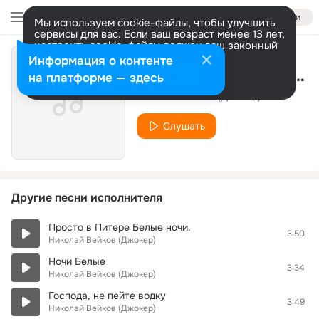
Войти
Мы используем cookie-файлы, чтобы улучшить
сервисы для вас. Если ваш возраст менее 13 лет,
настроить cookie-файлы должен ваш законный
представитель.
Больше информации
Информация о контенте
Багряные балтийские закаты
Разрешить все
Настроить
на платформе — здесь
Николай Вейков (Джокер)
Слушать
Другие песни исполнителя
Просто в Питере Белые ночи.
3:50
Николай Вейков (Джокер)
Ночи Белые
3:34
Николай Вейков (Джокер)
Господа, не пейте водку
3:49
Николай Вейков (Джокер)