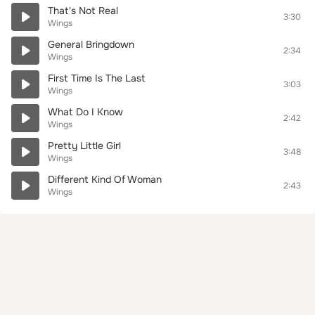
That's Not Real
3:30
Wings
General Bringdown
2:34
Wings
First Time Is The Last
3:03
Wings
What Do I Know
2:42
Wings
Pretty Little Girl
3:48
Wings
Different Kind Of Woman
2:43
Wings