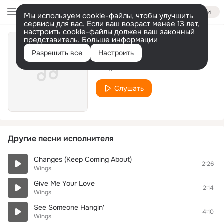
Войти
Мы используем cookie-файлы, чтобы улучшить
сервисы для вас. Если ваш возраст менее 13 лет,
настроить cookie-файлы должен ваш законный
представитель.
Больше информации
Shrinking Violet
Разрешить все
Настроить
Wings
Слушать
Другие песни исполнителя
Changes (Keep Coming About)
2:26
Wings
Give Me Your Love
2:14
Wings
See Someone Hangin'
4:10
Wings