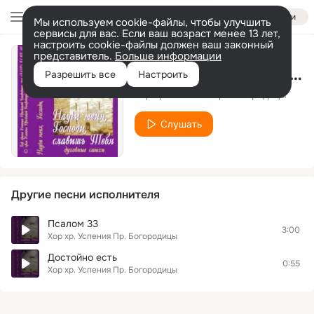
Войти
Мы используем cookie-файлы, чтобы улучшить
сервисы для вас. Если ваш возраст менее 13 лет,
настроить cookie-файлы должен ваш законный
представитель.
Больше информации
Молитву пролию ко Господу
Разрешить все
Настроить
Хор хр. Успения Пр. Богородицы
Слушать
Другие песни исполнителя
Псалом 33
3:00
Хор хр. Успения Пр. Богородицы
Достойно есть
0:55
Хор хр. Успения Пр. Богородицы