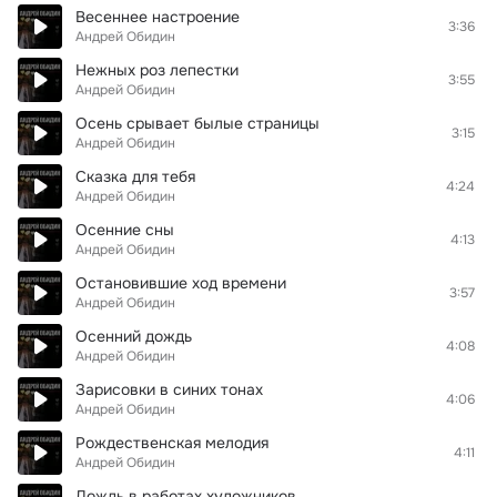
Весеннее настроение
3:36
Андрей Обидин
Нежных роз лепестки
3:55
Андрей Обидин
Осень срывает былые страницы
3:15
Андрей Обидин
Сказка для тебя
4:24
Андрей Обидин
Осенние сны
4:13
Андрей Обидин
Остановившие ход времени
3:57
Андрей Обидин
Осенний дождь
4:08
Андрей Обидин
Зарисовки в синих тонах
4:06
Андрей Обидин
Рождественская мелодия
4:11
Андрей Обидин
Дождь в работах художников