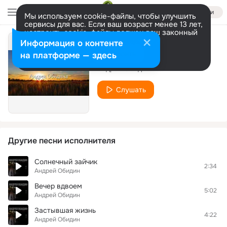
Войти
Мы используем cookie-файлы, чтобы улучшить
сервисы для вас. Если ваш возраст менее 13 лет,
настроить cookie-файлы должен ваш законный
представитель.
Больше информации
Информация о контенте
Вечерняя звезда
Разрешить все
Настроить
на платформе — здесь
Андрей Обидин
Слушать
Другие песни исполнителя
Солнечный зайчик
2:34
Андрей Обидин
Вечер вдвоем
5:02
Андрей Обидин
Застывшая жизнь
4:22
Андрей Обидин