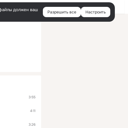
Войти
e-файлы должен ваш
Разрешить все
Настроить
Правая
колонка
3:55
4:11
3:26