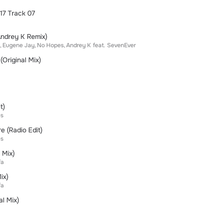
7 Track 07
Andrey K Remix)
Eugene Jay
No Hopes
Andrey K
feat.
SevenEver
Original Mix)
t)
es
e (Radio Edit)
es
 Mix)
fa
ix)
fa
l Mix)