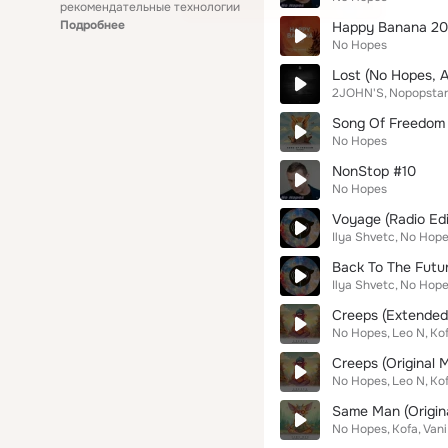
рекомендательные технологии
Подробнее
Happy Banana 201
No Hopes
Lost (No Hopes, 
2JOHN'S
Nopopstar
Song Of Freedom (
No Hopes
NonStop #10
No Hopes
Voyage (Radio Edi
Ilya Shvetc
No Hop
Back To The Futur
Ilya Shvetc
No Hop
Creeps (Extended
No Hopes
Leo N
Ko
Creeps (Original M
No Hopes
Leo N
Ko
Same Man (Origina
No Hopes
Kofa
Vani