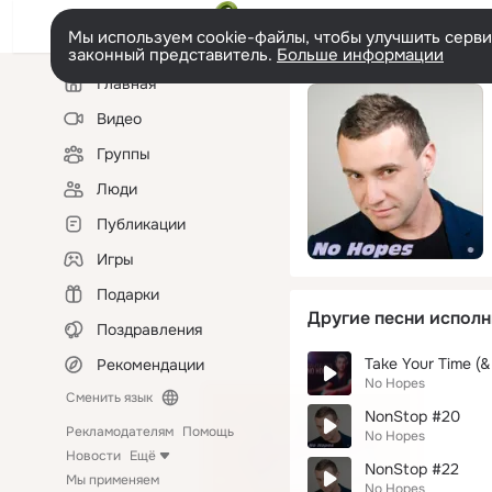
Мы используем cookie-файлы, чтобы улучшить сервис
законный представитель.
Больше информации
Левая
Главная
колонка
Видео
Группы
Люди
Публикации
Игры
Подарки
Другие песни исполн
Поздравления
Take Your Time (
Рекомендации
No Hopes
Сменить язык
NonStop #20
Рекламодателям
Помощь
No Hopes
Новости
Ещё
NonStop #22
Мы применяем
No Hopes