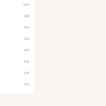
5:30
5:56
3:07
5:12
2:53
5:23
3:30
3:23