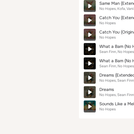
Same Man (Exten
No Hopes
Kofa
Vani
Catch You (Exten
No Hopes
Catch You (Origin
No Hopes
What a Bam (No H
Sean Finn
No Hopes
What a Bam (No H
Sean Finn
No Hopes
Dreams (Extended
No Hopes
Sean Finn
Dreams
No Hopes
Sean Finn
Sounds Like a Me
No Hopes