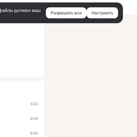
Войти
e-файлы должен ваш
Разрешить все
Настроить
Правая
колонка
6:32
6:09
6:34