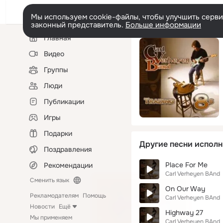
Мы используем cookie-файлы, чтобы улучшить сервис
законный представитель.
Больше информации
Левая
Главная
колонка
Видео
Группы
Люди
Публикации
Игры
Подарки
Другие песни исполн
Поздравления
Place For Me
Рекомендации
Carl Verheyen BAnd
Сменить язык
On Our Way
Рекламодателям
Помощь
Carl Verheyen BAnd
Новости
Ещё
Highway 27
Мы применяем
Carl Verheyen BAnd