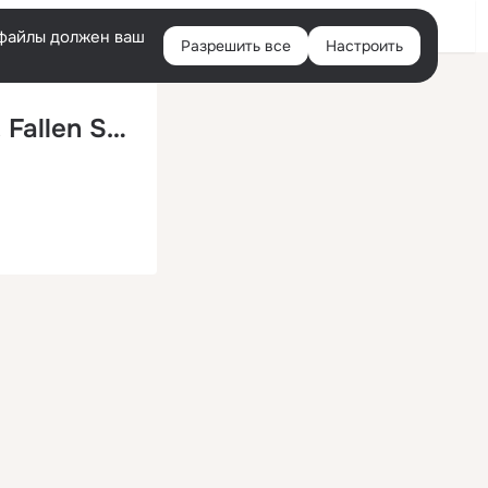
Войти
e-файлы должен ваш
Разрешить все
Настроить
Правая
колонка
Two Worlds Collide (Rene Ablaze pres. Fallen Skies Remix)