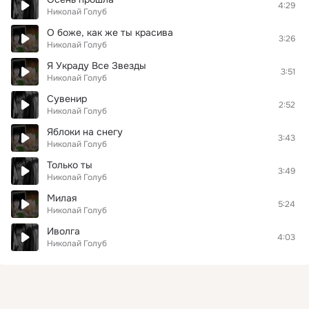
4:29
Николай Голуб
О боже, как же ты красива
3:26
Николай Голуб
Я Украду Все Звезды
3:51
Николай Голуб
Сувенир
2:52
Николай Голуб
Яблоки на снегу
3:43
Николай Голуб
Только ты
3:49
Николай Голуб
Милая
5:24
Николай Голуб
Иволга
4:03
Николай Голуб