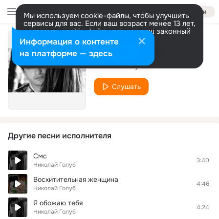
Войти
Мы используем cookie-файлы, чтобы улучшить
сервисы для вас. Если ваш возраст менее 13 лет,
настроить cookie-файлы должен ваш законный
представитель.
Больше информации
Информация о контенте
Она не ТЫ
Разрешить все
Настроить
на платформе — здесь
Николай Голуб
Слушать
Другие песни исполнителя
Смс
3:40
Николай Голуб
Восхитительная женщина
4:46
Николай Голуб
Я обожаю тебя
4:24
Николай Голуб