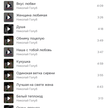
Вкус любви
4:09
Николай Голуб
Женщина любимая
3:26
Николай Голуб
Душа
4:18
Николай Голуб
Обниму поцелую
3:49
Николай Голуб
Наша с тобой любовь
3:47
Николай Голуб
Кукушка
4:59
Николай Голуб
Одинокая ветка сирени
3:55
Николай Голуб
Лучшая на свете жена
4:43
Николай Голуб
Белый теплоход
3:13
Николай Голуб
Осень прошла