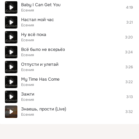
Baby I Can Get You
4:19
Есения
Настал мой час
3:21
Есения
Ну всё пока
3:20
Есения
Всё было не всерьёз
3:24
Есения
Отпусти и улетай
3:26
Есения
My Time Has Come
3:22
Есения
Зажги
3:13
Есения
Знаешь, прости (Live)
3:32
Есения