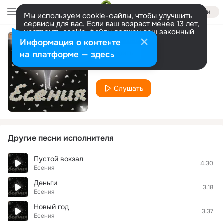
Войти
Мы используем cookie-файлы, чтобы улучшить
сервисы для вас. Если ваш возраст менее 13 лет,
настроить cookie-файлы должен ваш законный
представитель.
Больше информации
Информация о контенте
Лето
Разрешить все
Настроить
на платформе — здесь
Есения
Слушать
Другие песни исполнителя
Пустой вокзал
4:30
Есения
Деньги
3:18
Есения
Новый год
3:37
Есения