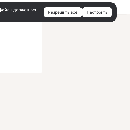
Войти
e-файлы должен ваш
Разрешить все
Настроить
Правая
колонка