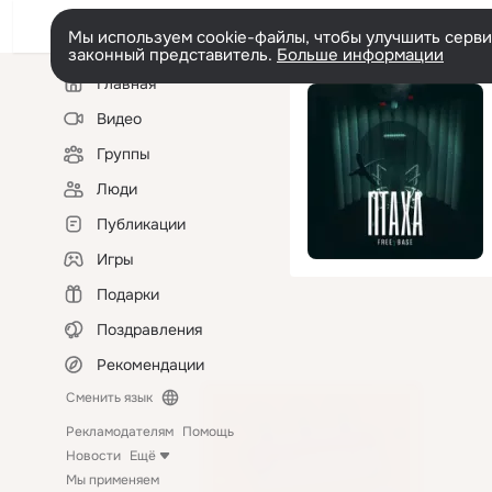
Мы используем cookie-файлы, чтобы улучшить сервис
законный представитель.
Больше информации
Левая
Главная
колонка
Видео
Группы
Люди
Публикации
Игры
Подарки
Поздравления
Рекомендации
Сменить язык
Рекламодателям
Помощь
Новости
Ещё
Мы применяем