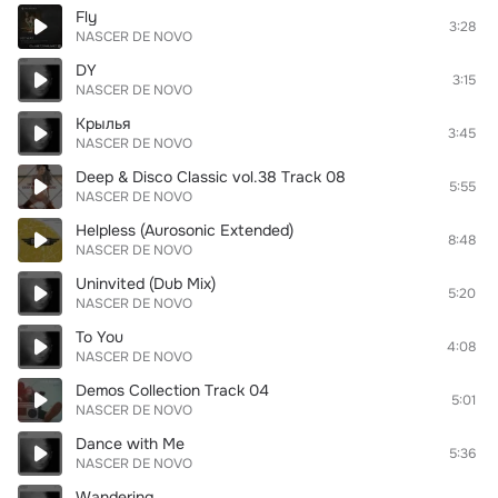
Fly
3:28
NASCER DE NOVO
DY
3:15
NASCER DE NOVO
Крылья
3:45
NASCER DE NOVO
Deep & Disco Classic vol.38 Track 08
5:55
NASCER DE NOVO
Helpless (Aurosonic Extended)
8:48
NASCER DE NOVO
Uninvited (Dub Mix)
5:20
NASCER DE NOVO
To You
4:08
NASCER DE NOVO
Demos Collection Track 04
5:01
NASCER DE NOVO
Dance with Me
5:36
NASCER DE NOVO
Wandering