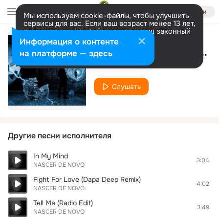
Войти
Мы используем cookie-файлы, чтобы улучшить
сервисы для вас. Если ваш возраст менее 13 лет,
настроить cookie-файлы должен ваш законный
представитель.
Больше информации
Информация о контенте
Time Machine Track 08
Разрешить все
Настроить
на платформе — здесь
NASCER DE NOVO
Слушать
Другие песни исполнителя
In My Mind
3:04
NASCER DE NOVO
Fight For Love (Dapa Deep Remix)
4:02
NASCER DE NOVO
Tell Me (Radio Edit)
3:49
NASCER DE NOVO