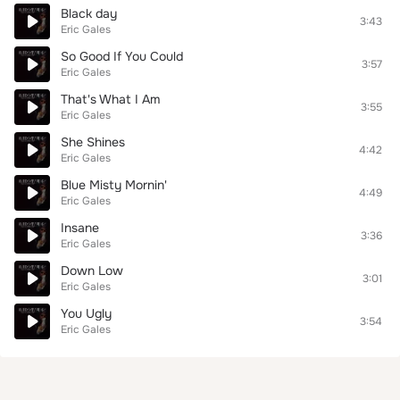
Black day
3:43
Eric Gales
So Good If You Could
3:57
Eric Gales
That's What I Am
3:55
Eric Gales
She Shines
4:42
Eric Gales
Blue Misty Mornin'
4:49
Eric Gales
Insane
3:36
Eric Gales
Down Low
3:01
Eric Gales
You Ugly
3:54
Eric Gales