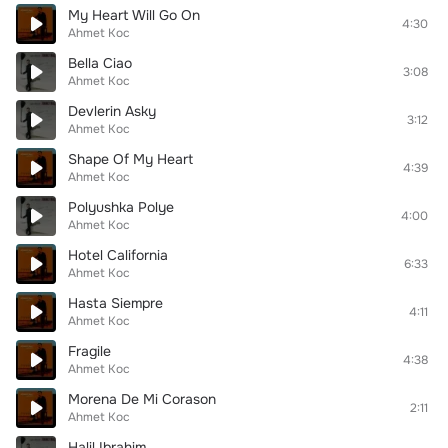
My Heart Will Go On
4:30
Ahmet Koc
Bella Ciao
3:08
Ahmet Koc
Devlerin Asky
3:12
Ahmet Koc
Shape Of My Heart
4:39
Ahmet Koc
Polyushka Polye
4:00
Ahmet Koc
Hotel California
6:33
Ahmet Koc
Hasta Siempre
4:11
Ahmet Koc
Fragile
4:38
Ahmet Koc
Morena De Mi Corason
2:11
Ahmet Koc
Halil Ibrahim