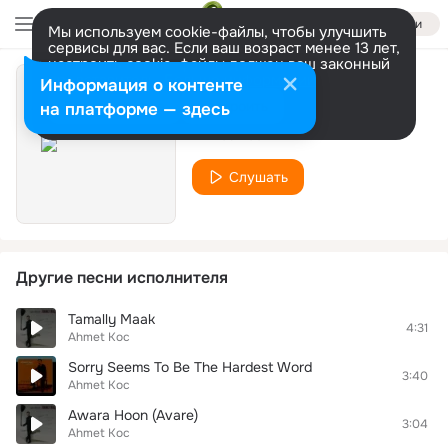
Войти
Мы используем cookie-файлы, чтобы улучшить
сервисы для вас. Если ваш возраст менее 13 лет,
настроить cookie-файлы должен ваш законный
представитель.
Больше информации
Информация о контенте
Love In Portofino
Разрешить все
Настроить
на платформе — здесь
Ahmet Koc
Слушать
Другие песни исполнителя
Tamally Maak
4:31
Ahmet Koc
Sorry Seems To Be The Hardest Word
3:40
Ahmet Koc
Awara Hoon (Avare)
3:04
Ahmet Koc