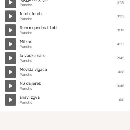
2:58
Pancho
ferebi ferebi
3:03
Pancho
Rom mqondes frtebi
3:30
Pancho
Mitxari
4:32
Pancho
Ia vodku naliu
2:45
Pancho
Movida vigaca
4:18
Pancho
Nu daijereb
3:46
Pancho
shavi zgva
6:11
Pancho