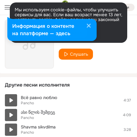
Войти
Мы используем cookie-файлы, чтобы улучшить
сервисы для вас. Если ваш возраст менее 13 лет,
настроить cookie-файлы должен ваш законный
представитель.
Больше информации
Информация о контенте
მოთოვა დადო
Разрешить все
Настроить
на платформе — здесь
Pancho
Слушать
Другие песни исполнителя
Всё равно люблю
4:37
Pancho
ასი წლის შემდეგ
4:09
Pancho
Shavma sikvdilma
3:28
Pancho