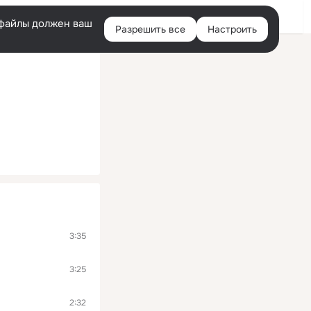
Войти
e-файлы должен ваш
Разрешить все
Настроить
Правая
колонка
3:35
3:25
2:32