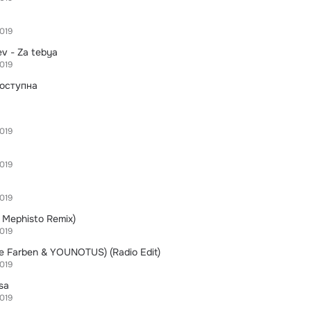
019
v - Za tebya
019
оступна
019
019
019
& Mephisto Remix)
019
Alle Farben & YOUNOTUS) (Radio Edit)
019
isa
019