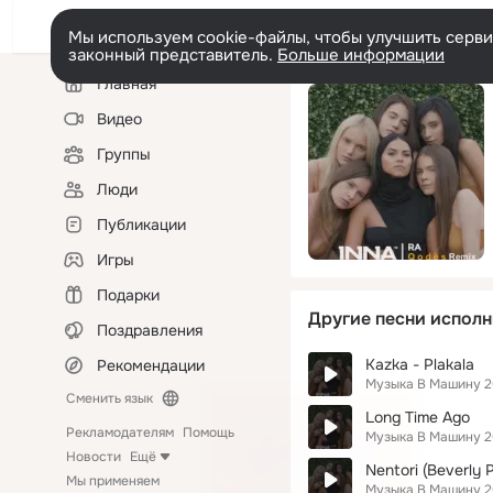
Мы используем cookie-файлы, чтобы улучшить сервис
законный представитель.
Больше информации
Левая
Главная
колонка
Видео
Группы
Люди
Публикации
Игры
Подарки
Другие песни исполн
Поздравления
Kazka - Plakala
Рекомендации
Музыка В Машину 2
Сменить язык
Long Time Ago
Рекламодателям
Помощь
Музыка В Машину 2
Новости
Ещё
Nentori (Beverly P
Мы применяем
Музыка В Машину 2