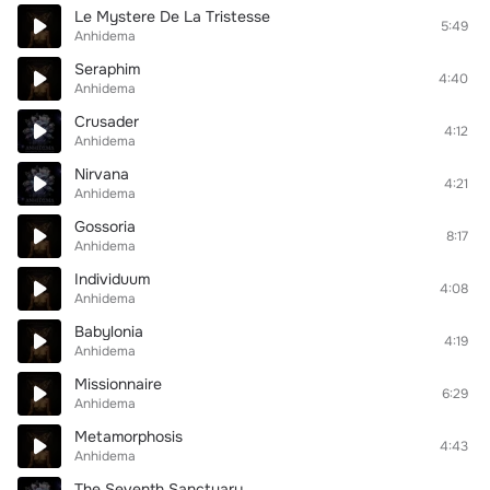
Le Mystere De La Tristesse
5:49
Anhidema
Seraphim
4:40
Anhidema
Crusader
4:12
Anhidema
Nirvana
4:21
Anhidema
Gossoria
8:17
Anhidema
Individuum
4:08
Anhidema
Babylonia
4:19
Anhidema
Missionnaire
6:29
Anhidema
Metamorphosis
4:43
Anhidema
The Seventh Sanctuary