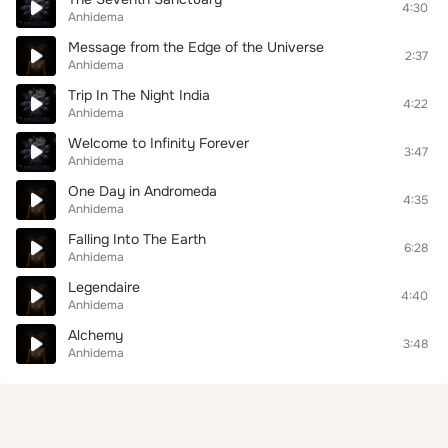
4:30
Anhidema
Message from the Edge of the Universe
2:37
Anhidema
Trip In The Night India
4:22
Anhidema
Welcome to Infinity Forever
3:47
Anhidema
One Day in Andromeda
4:35
Anhidema
Falling Into The Earth
6:28
Anhidema
Legendaire
4:40
Anhidema
Alchemy
3:48
Anhidema