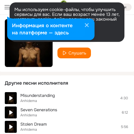
Войти
Мы используем cookie-файлы, чтобы улучшить
сервисы для вас. Если ваш возраст менее 13 лет,
настроить cookie-файлы должен ваш законный
представитель.
Больше информации
Информация о контенте
Essential Emotion
Разрешить все
Настроить
на платформе — здесь
Anhidema
Слушать
Другие песни исполнителя
Misunderstanding
4:30
Anhidema
Seven Generations
6:12
Anhidema
Stolen Dream
5:56
Anhidema