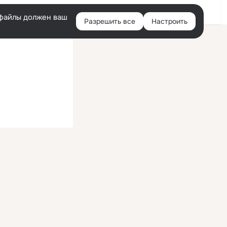
Войти
e-файлы должен ваш
Разрешить все
Настроить
Правая
колонка