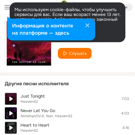
Войти
Мы используем cookie-файлы, чтобы улучшить
сервисы для вас. Если ваш возраст менее 13 лет,
настроить cookie-файлы должен ваш законный
представитель.
Больше информации
Информация о контенте
Space Holidays
Разрешить все
Настроить
на платформе — здесь
Heaven42
Слушать
Другие песни исполнителя
Just Tonight
7:03
Heaven42
Never Let You Go
4:03
AlimkhanOV A.
feat.
Heaven42
Heart to Heart
4:16
Heaven42