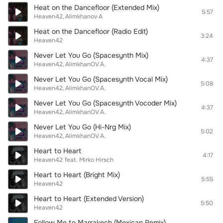
Heat on the Dancefloor (Extended Mix)
5:57
Heaven42
Alimkhanov A
Heat on the Dancefloor (Radio Edit)
3:24
Heaven42
Never Let You Go (Spacesynth Mix)
4:37
Heaven42
AlimkhanOV A.
Never Let You Go (Spacesynth Vocal Mix)
5:08
Heaven42
AlimkhanOV A.
Never Let You Go (Spacesynth Vocoder Mix)
4:37
Heaven42
AlimkhanOV A.
Never Let You Go (Hi-Nrg Mix)
5:02
Heaven42
AlimkhanOV A.
Heart to Heart
4:17
Heaven42
feat.
Mirko Hirsch
Heart to Heart (Bright Mix)
5:55
Heaven42
Heart to Heart (Extended Version)
5:50
Heaven42
Follow Me to Marrakech (Mexican Remix)