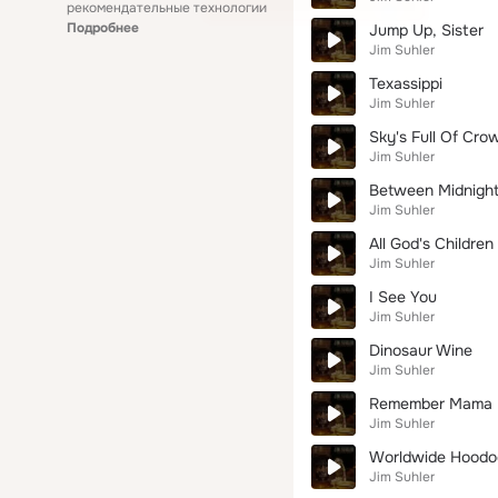
рекомендательные технологии
Подробнее
Jump Up, Sister
Jim Suhler
Texassippi
Jim Suhler
Sky's Full Of Cro
Jim Suhler
Between Midnigh
Jim Suhler
All God's Childre
Jim Suhler
I See You
Jim Suhler
Dinosaur Wine
Jim Suhler
Remember Mama
Jim Suhler
Worldwide Hoodo
Jim Suhler