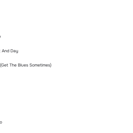
w
t And Day
n (Get The Blues Sometimes)
o