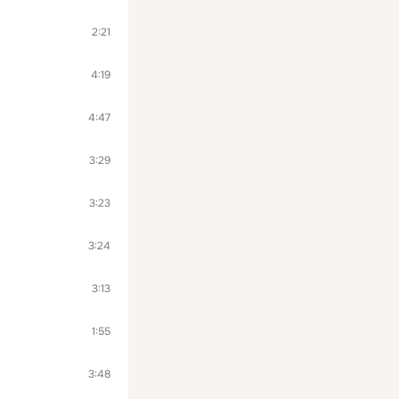
2:21
4:19
4:47
3:29
3:23
3:24
3:13
1:55
3:48