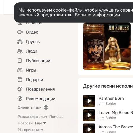
Мы используем cookie-файлы, чтобы улучшить сервис
законный представитель.
Больше информации
Левая
Главная
колонка
Видео
Группы
Люди
Публикации
Игры
Подарки
Другие песни исполн
Поздравления
Panther Burn
Рекомендации
Jim Suhler
Сменить язык
Leave My Blues B
Рекламодателям
Помощь
Jim Suhler
Новости
Ещё
Across The Brazo
Мы применяем
Jim Suhler