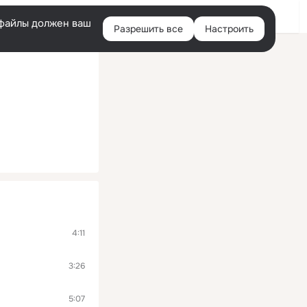
Войти
e-файлы должен ваш
Разрешить все
Настроить
Правая
колонка
4:11
3:26
5:07