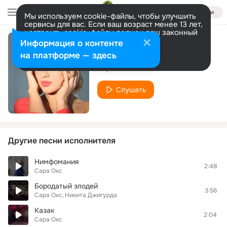
Войти
Мы используем cookie-файлы, чтобы улучшить
сервисы для вас. Если ваш возраст менее 13 лет,
настроить cookie-файлы должен ваш законный
представитель.
Больше информации
Информация о контенте
Маяк
Разрешить все
Настроить
на платформе — здесь
Сара Окс
Слушать
Другие песни исполнителя
Нимфомания
2:48
Сара Окс
Бородатый злодей
3:56
Сара Окс
Никита Джигурда
Казак
2:04
Сара Окс