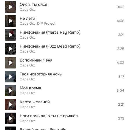
Ойся, ты ойся
3:03
Сара Окс
Не лети
4:08
Сара Окс
DIP Project
Нимфомания (Marta Ray Remix)
3:21
Сара Окс
Нимфомания (Fuzz Dead Remix)
2:25
Сара Окс
Вспоминай меня
4:02
Сара Окс
Твоя новогодняя ночь
3:17
Сара Окс
Моё время
3:04
Сара Окс
Карта желаний
2:21
Сара Окс
Ноги помыла, а ты не пришёл
3:19
Сара Окс
Второй апрель без тебя