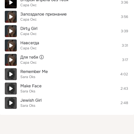
3:36
Сара Окс
Запоздалое признание
3:56
Сара Окс
Dirty Girl
3:39
Сара Окс
Навсегда
3:31
Сара Окс
Для тебя
3:17
Сара Окс
Remember Me
4:02
Sara Oks
Make Face
2:43
Sara Oks
Jewish Girl
2:48
Sara Oks