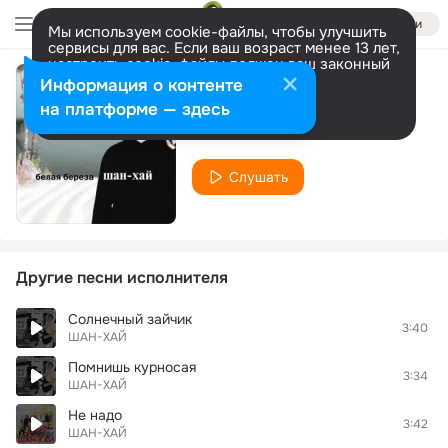
Войти
Мы используем cookie-файлы, чтобы улучшить
сервисы для вас. Если ваш возраст менее 13 лет,
настроить cookie-файлы должен ваш законный
представитель.
Больше информации
Информация о контенте
Фонарики
Разрешить все
Настроить
на платформе — здесь
ШАН-ХАЙ
Слушать
Другие песни исполнителя
Солнечный зайчик
3:40
ШАН-ХАЙ
Помнишь курносая
3:34
ШАН-ХАЙ
Не надо
3:42
ШАН-ХАЙ