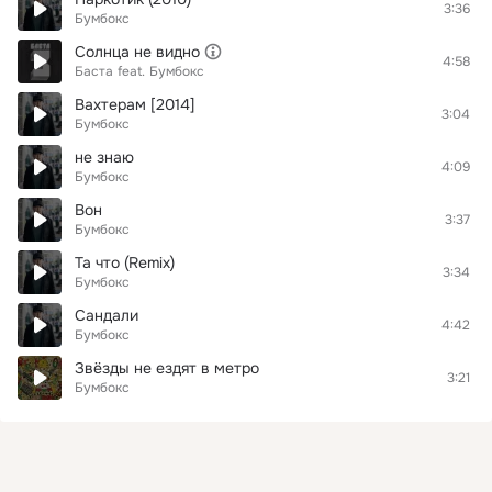
3:36
Бумбокс
Солнца не видно
4:58
Баста
feat.
Бумбокс
Вахтерам [2014]
3:04
Бумбокс
не знаю
4:09
Бумбокс
Вон
3:37
Бумбокс
Та что (Remix)
3:34
Бумбокс
Сандали
4:42
Бумбокс
Звёзды не ездят в метро
3:21
Бумбокс