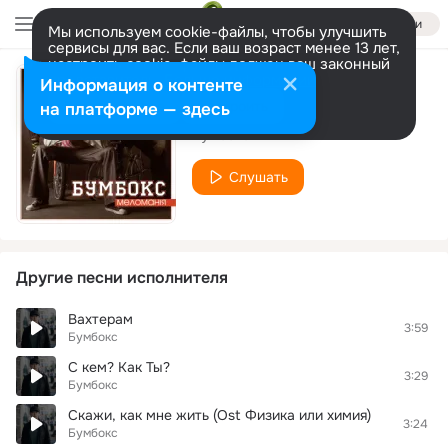
Войти
Мы используем cookie-файлы, чтобы улучшить
сервисы для вас. Если ваш возраст менее 13 лет,
настроить cookie-файлы должен ваш законный
представитель.
Больше информации
Информация о контенте
Бобік
Разрешить все
Настроить
на платформе — здесь
Бумбокс
Слушать
Другие песни исполнителя
Вахтерам
3:59
Бумбокс
С кем? Как Ты?
3:29
Бумбокс
Скажи, как мне жить (Ost Физика или химия)
3:24
Бумбокс