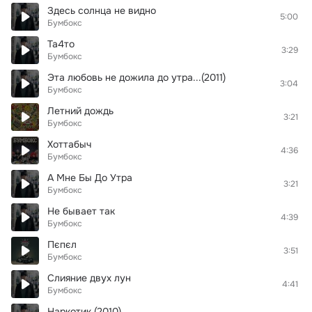
Здесь солнца не видно
5:00
Бумбокс
Та4то
3:29
Бумбокс
Эта любовь не дожила до утра...(2011)
3:04
Бумбокс
Летний дождь
3:21
Бумбокс
Хоттабыч
4:36
Бумбокс
А Мне Бы До Утра
3:21
Бумбокс
Не бывает так
4:39
Бумбокс
Пєпєл
3:51
Бумбокс
Слияние двух лун
4:41
Бумбокс
Наркотик (2010)