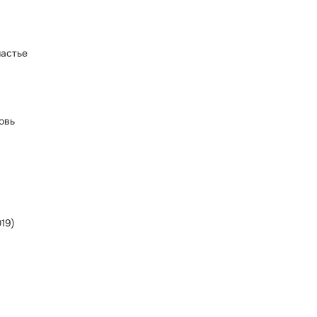
астье
овь
19)