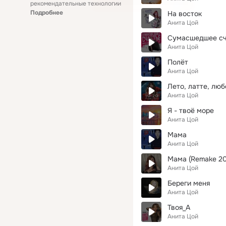
рекомендательные технологии
Подробнее
На восток
Анита Цой
Сумасшедшее сч
Анита Цой
Полёт
Анита Цой
Лето, латте, люб
Анита Цой
Я - твоё море
Анита Цой
Мама
Анита Цой
Мама (Remake 20
Анита Цой
Береги меня
Анита Цой
Твоя_А
Анита Цой