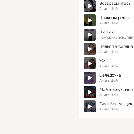
Возвращайтесь
Анита Цой
Цойкины рецепт
Анита Цой
ЛИНИИ
Григорий Лепс
Ани
Целься в сердце
Анита Цой
Жить
Анита Цой
Селёдочка
Анита Цой
Мой воздух, моя
Анита Цой
Гимн болельщик
Анита Цой