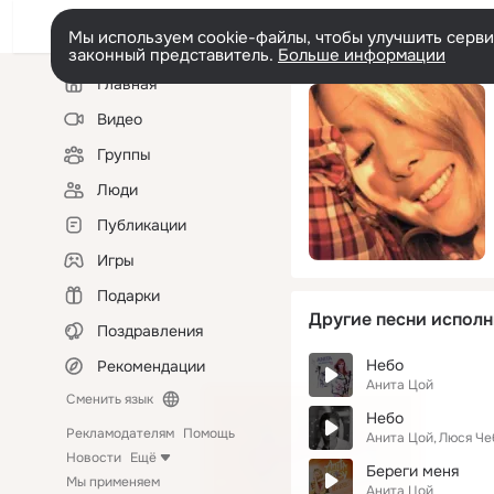
Мы используем cookie-файлы, чтобы улучшить сервис
законный представитель.
Больше информации
Левая
Главная
колонка
Видео
Группы
Люди
Публикации
Игры
Подарки
Другие песни исполн
Поздравления
Небо
Рекомендации
Анита Цой
Сменить язык
Небо
Рекламодателям
Помощь
Анита Цой
Люся Че
Новости
Ещё
Береги меня
Мы применяем
Анита Цой