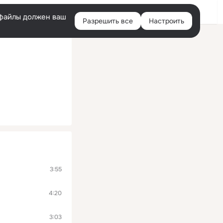
Войти
e-файлы должен ваш
Разрешить все
Настроить
Правая
колонка
3:55
4:20
3:03