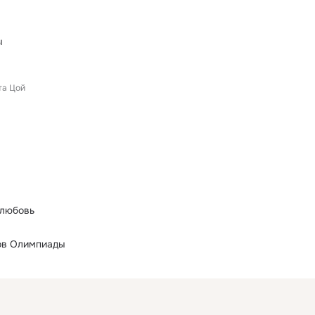
ы
та Цой
 любовь
ов Олимпиады