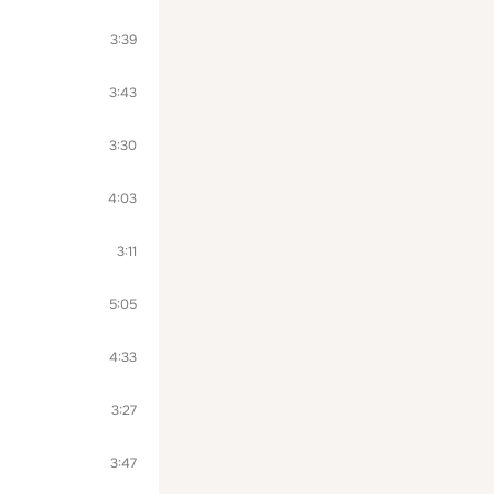
3:39
3:43
3:30
4:03
3:11
5:05
4:33
3:27
3:47